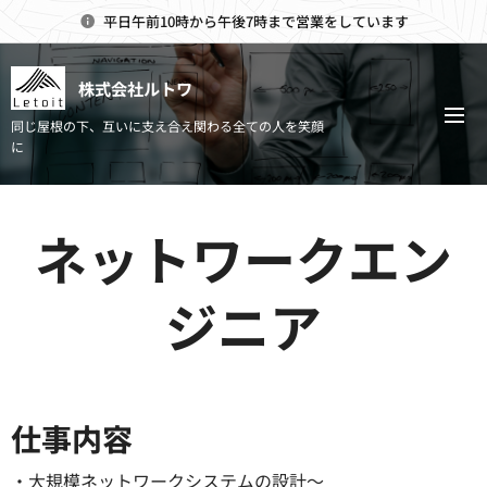
平日午前10時から午後7時まで営業をしています
株式会社ルトワ
同じ屋根の下、互いに支え合え関わる全ての人を笑顔
に
ネットワークエン
ジニア
.
仕事内容
・大規模ネットワークシステムの設計〜