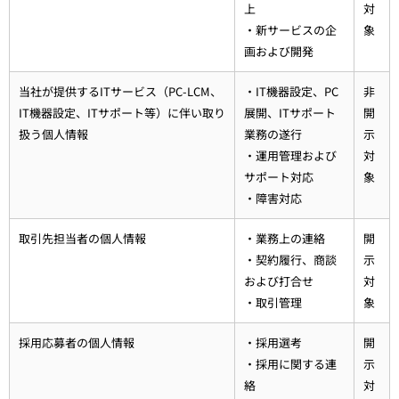
上
対
・新サービスの企
象
画および開発
当社が提供するITサービス（PC-LCM、
・IT機器設定、PC
非
IT機器設定、ITサポート等）に伴い取り
展開、ITサポート
開
扱う個人情報
業務の遂行
示
・運用管理および
対
サポート対応
象
・障害対応
取引先担当者の個人情報
・業務上の連絡
開
・契約履行、商談
示
および打合せ
対
・取引管理
象
採用応募者の個人情報
・採用選考
開
・採用に関する連
示
絡
対