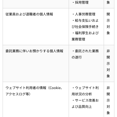
・採用管理
象
従業員および退職者の個人情報
・人事労務管理
開
・給与支払いおよ
示
び社会保険手続き
対
・福利厚生および
象
業務管理
委託業務に伴いお預かりする個人情報
・委託された業務
非
の遂行
開
示
対
象
ウェブサイト利用者の情報（Cookie、
・ウェブサイト利
非
アクセスログ等）
用状況の分析
開
・サービス改善お
示
よび品質向上
対
象