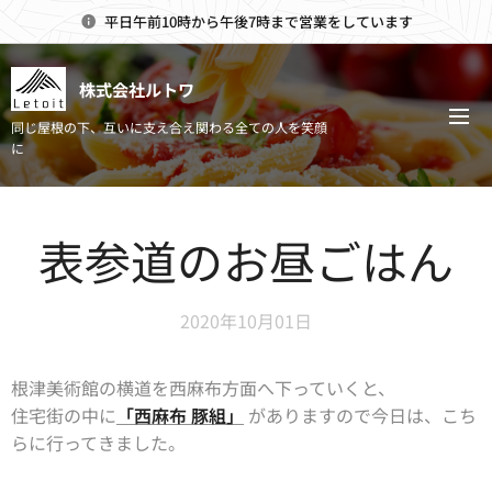
平日午前10時から午後7時まで営業をしています
株式会社ルトワ
同じ屋根の下、互いに支え合え関わる全ての人を笑顔
に
表参道のお昼ごはん
2020年10月01日
根津美術館の横道を西麻布方面へ下っていくと、
住宅街の中に
「西麻布 豚組」
がありますので今日は、こち
らに行ってきました。